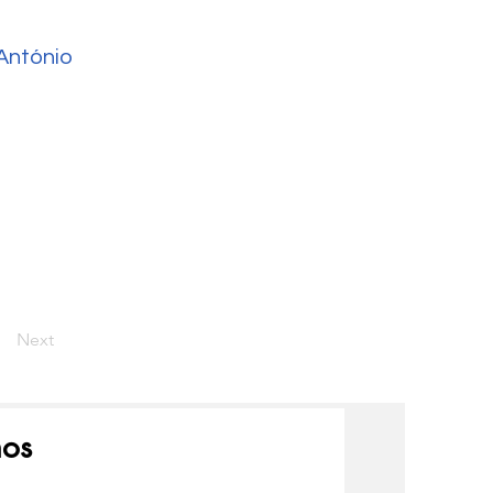
António
Next
nos