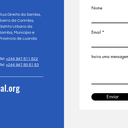
Nome
Rua Direita da Samba,
Bairro da Corimba,
Distrito Urbano da
Email
Samba, Município e
Província de Luanda.
Insira uma mensage
Tel:
+244 947 811 822
Tel:
+244 947 80 81 83
al.org
Enviar