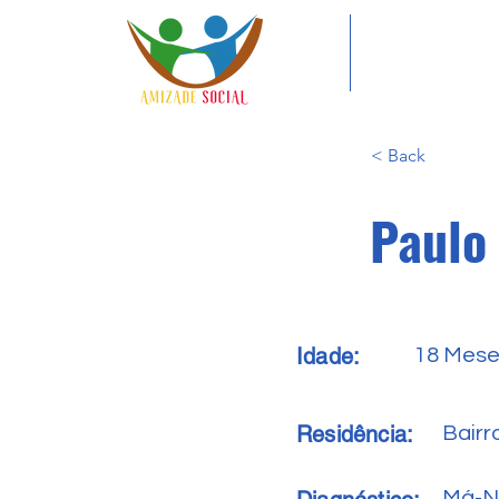
< Back
Paulo
Idade:
18 Mes
Residência:
Bair
Má-N