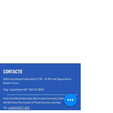
CONTACTO
Estamos disponíveis das 07:30 -16:30h de Segunda a
Sexta-Feira.
Org. registrada NIF:
5001814206
Rua Direita da Samba, Bairro da Corimba, Distrito Urbano
da Samba, Município e Província de Luanda.
Tel:
+244 947 811 822
Tel:
+244 947 80 81 83