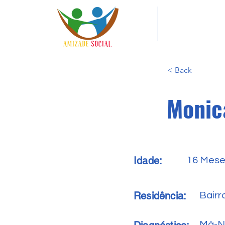
< Back
Monic
Idade:
16 Mes
Residência:
Bairr
Má-N