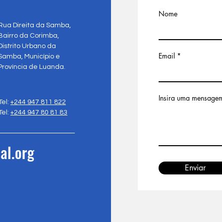
Nome
Rua Direita da Samba,
Bairro da Corimba,
Distrito Urbano da
Email
Samba, Município e
Província de Luanda.
Insira uma mensage
Tel:
+244 947 811 822
Tel:
+244 947 80 81 83
al.org
Enviar