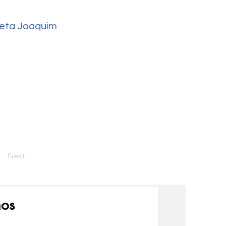
eta Joaquim
Next
nos