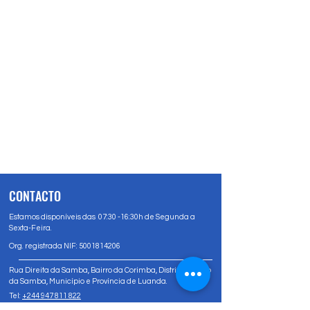
CONTACTO
Estamos disponíveis das 07:30 -16:30h de Segunda a
Sexta-Feira.
Org. registrada NIF:
5001814206
Rua Direita da Samba, Bairro da Corimba, Distrito Urbano
da Samba, Município e Província de Luanda.
Tel:
+244 947 811 822
Tel:
+244 947 80 81 83