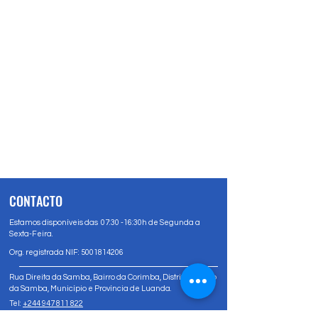
CONTACTO
Estamos disponíveis das 07:30 -16:30h de Segunda a
Sexta-Feira.
Org. registrada NIF:
5001814206
Rua Direita da Samba, Bairro da Corimba, Distrito Urbano
da Samba, Município e Província de Luanda.
Tel:
+244 947 811 822
Tel:
+244 947 80 81 83