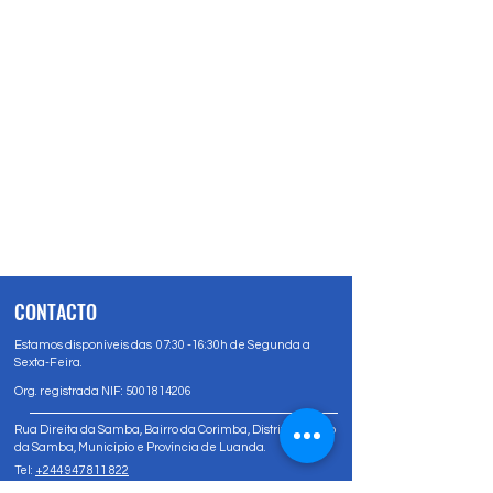
CONTACTO
Estamos disponíveis das 07:30 -16:30h de Segunda a
Sexta-Feira.
Org. registrada NIF:
5001814206
Rua Direita da Samba, Bairro da Corimba, Distrito Urbano
da Samba, Município e Província de Luanda.
Tel:
+244 947 811 822
Tel:
+244 947 80 81 83