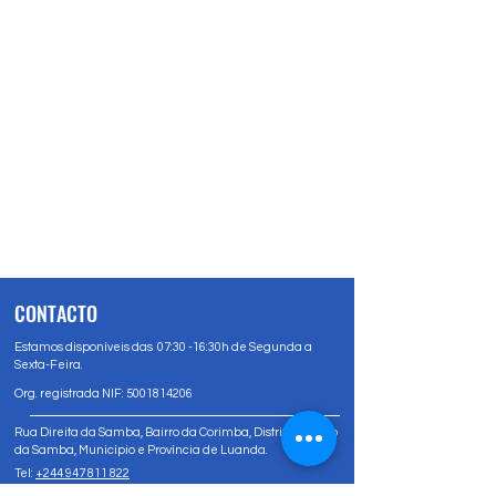
CONTACTO
Estamos disponíveis das 07:30 -16:30h de Segunda a
Sexta-Feira.
Org. registrada NIF:
5001814206
Rua Direita da Samba, Bairro da Corimba, Distrito Urbano
da Samba, Município e Província de Luanda.
Tel:
+244 947 811 822
Tel:
+244 947 80 81 83