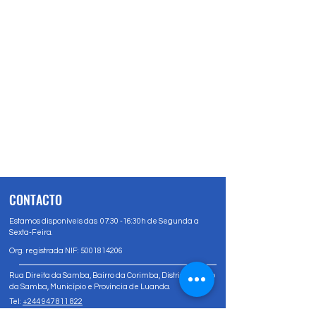
CONTACTO
Estamos disponíveis das 07:30 -16:30h de Segunda a
Sexta-Feira.
Org. registrada NIF:
5001814206
Rua Direita da Samba, Bairro da Corimba, Distrito Urbano
da Samba, Município e Província de Luanda.
Tel:
+244 947 811 822
Tel:
+244 947 80 81 83