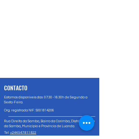
CONTACTO
Estamos disponíveis das 07:30 -16:30h de Segunda a
Sexta-Feira.
Org. registrada NIF:
5001814206
Rua Direita da Samba, Bairro da Corimba, Distrito Urbano
da Samba, Município e Província de Luanda.
Tel:
+244 947 811 822
Tel:
+244 947 80 81 83