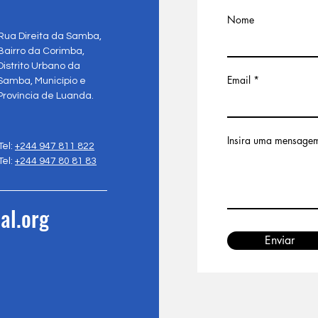
Nome
Rua Direita da Samba,
Bairro da Corimba,
Distrito Urbano da
Email
Samba, Município e
Província de Luanda.
Insira uma mensage
Tel:
+244 947 811 822
Tel:
+244 947 80 81 83
al.org
Enviar