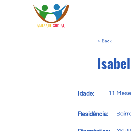
< Back
Isabe
Idade:
11 Mes
Residência:
Bairr
Má-N