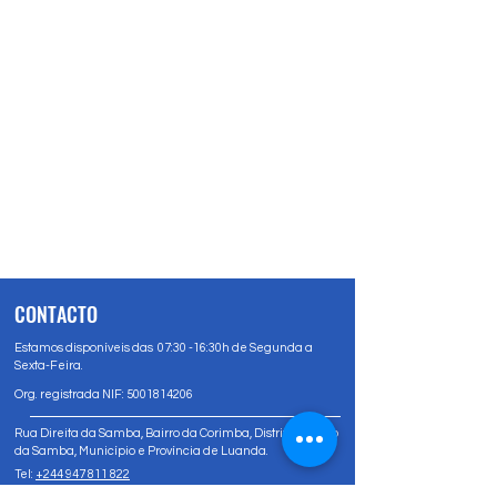
CONTACTO
Estamos disponíveis das 07:30 -16:30h de Segunda a
Sexta-Feira.
Org. registrada NIF:
5001814206
Rua Direita da Samba, Bairro da Corimba, Distrito Urbano
da Samba, Município e Província de Luanda.
Tel:
+244 947 811 822
Tel:
+244 947 80 81 83