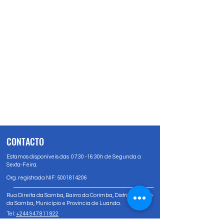
CONTACTO
Estamos disponíveis das 07:30 -16:30h de Segunda a
Sexta-Feira.
Org. registrada NIF:
5001814206
Rua Direita da Samba, Bairro da Corimba, Distrito Urbano
da Samba, Município e Província de Luanda.
Tel:
+244 947 811 822
Tel:
+244 947 80 81 83