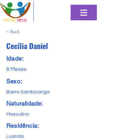
< Back
Cecília Daniel
Idade:
8 Meses
Sexo:
Bairro Sambizanga
Naturalidade:
Masculino
Residência:
Luanda