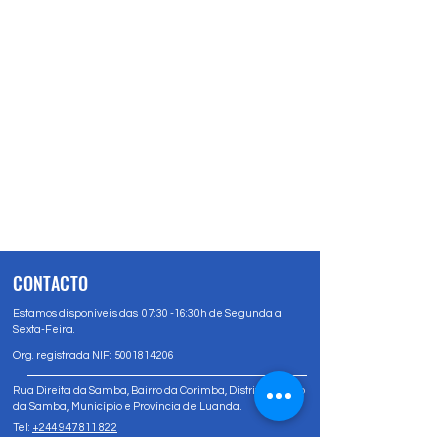
CONTACTO
Estamos disponíveis das 07:30 -16:30h de Segunda a
Sexta-Feira.
Org. registrada NIF:
5001814206
Rua Direita da Samba, Bairro da Corimba, Distrito Urbano
da Samba, Município e Província de Luanda.
Tel:
+244 947 811 822
Tel:
+244 947 80 81 83