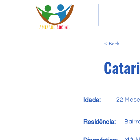
< Back
Catar
Idade:
22 Mes
Residência:
Bairr
Má-N