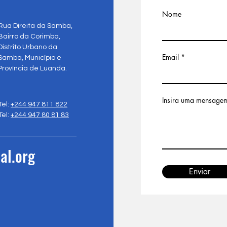
Nome
Rua Direita da Samba,
Bairro da Corimba,
Distrito Urbano da
Email
Samba, Município e
Província de Luanda.
Insira uma mensage
Tel:
+244 947 811 822
Tel:
+244 947 80 81 83
al.org
Enviar