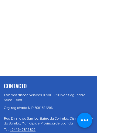
CONTACTO
Estamos disponíveis das 07:30 -16:30h de Segunda a
Sexta-Feira.
Org. registrada NIF:
5001814206
Rua Direita da Samba, Bairro da Corimba, Distrito Urbano
da Samba, Município e Província de Luanda.
Tel:
+244 947 811 822
Tel:
+244 947 80 81 83