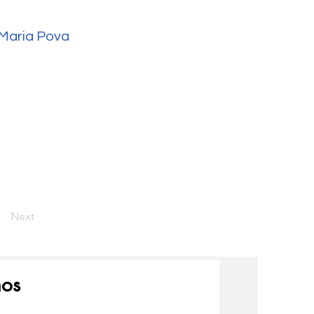
Maria Pova
Next
nos