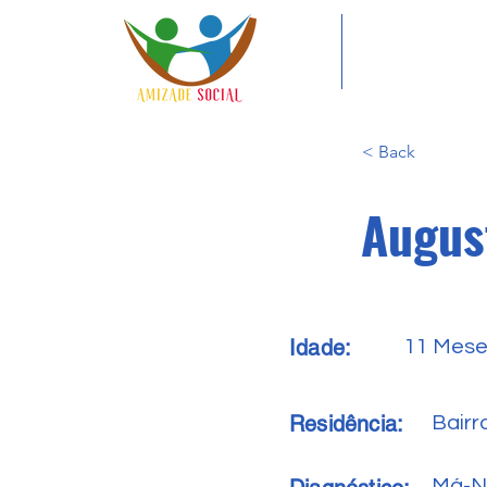
< Back
Augus
Idade:
11 Mes
Residência:
Bairr
Má-N