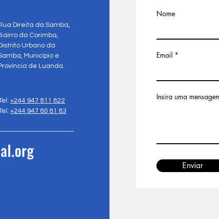
Nome
Rua Direita da Samba,
Bairro da Corimba,
Distrito Urbano da
Email
Samba, Município e
Província de Luanda.
Insira uma mensage
Tel:
+244 947 811 822
Tel:
+244 947 80 81 83
al.org
Enviar