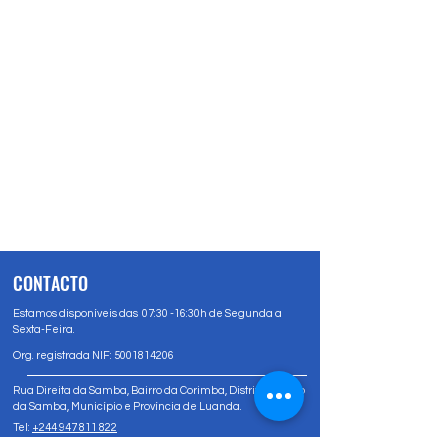
CONTACTO
Estamos disponíveis das 07:30 -16:30h de Segunda a
Sexta-Feira.
Org. registrada NIF:
5001814206
Rua Direita da Samba, Bairro da Corimba, Distrito Urbano
da Samba, Município e Província de Luanda.
Tel:
+244 947 811 822
Tel:
+244 947 80 81 83