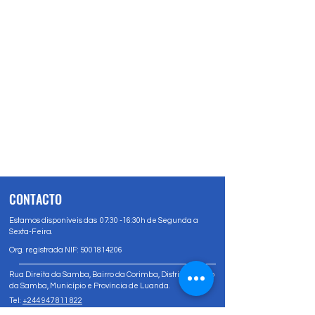
CONTACTO
Estamos disponíveis das 07:30 -16:30h de Segunda a
Sexta-Feira.
Org. registrada NIF:
5001814206
Rua Direita da Samba, Bairro da Corimba, Distrito Urbano
da Samba, Município e Província de Luanda.
Tel:
+244 947 811 822
Tel:
+244 947 80 81 83