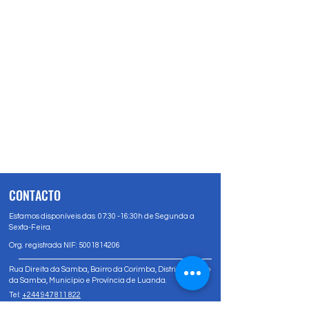
CONTACTO
Estamos disponíveis das 07:30 -16:30h de Segunda a
Sexta-Feira.
Org. registrada NIF:
5001814206
Rua Direita da Samba, Bairro da Corimba, Distrito Urbano
da Samba, Município e Província de Luanda.
Tel:
+244 947 811 822
Tel:
+244 947 80 81 83