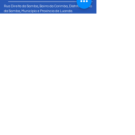
Rua Direita da Samba, Bairro da Corimba, Distrito Urbano
da Samba, Município e Província de Luanda.
Tel:
+244 947 811 822
Tel:
+244 947 80 81 83
info@amizadesocial.org
Contacte-nos
Nome
Sobrenome
Email
Insira uma mensagem
Enviar