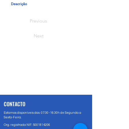
Descrição
Previous
Next
CONTACTO
Estamos disponíveis das 07:30 -16:30h de Segunda a
Sexta-Feira.
Org. registrada NIF:
5001814206