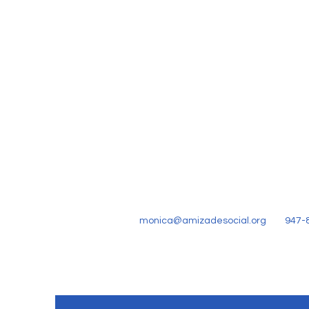
monica@amizadesocial.org
947-