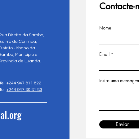
Contacte-
Nome
Rua Direita da Samba,
Bairro da Corimba,
Distrito Urbano da
Email
Samba, Município e
Província de Luanda.
Insira uma mensage
Tel:
+244 947 811 822
Tel:
+244 947 80 81 83
al.org
Enviar