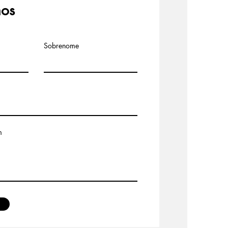
nos
Sobrenome
m