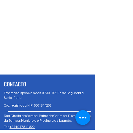
CONTACTO
Estamos disponíveis das 07:30 -16:30h de Segunda a
Sexta-Feira.
Org. registrada NIF:
5001814206
Rua Direita da Samba, Bairro da Corimba, Distrito Urbano
da Samba, Município e Província de Luanda.
Tel:
+244 947 811 822
Tel:
+244 947 80 81 83