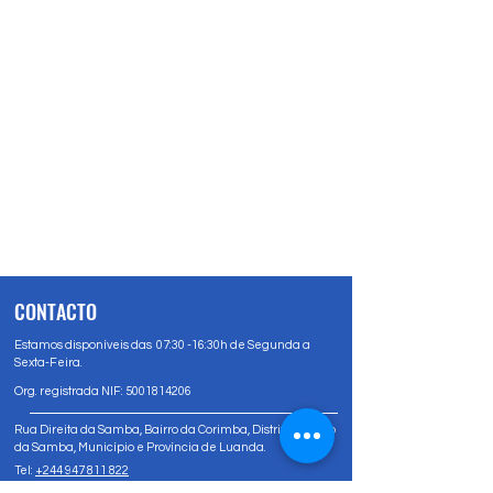
CONTACTO
Estamos disponíveis das 07:30 -16:30h de Segunda a
Sexta-Feira.
Org. registrada NIF:
5001814206
Rua Direita da Samba, Bairro da Corimba, Distrito Urbano
da Samba, Município e Província de Luanda.
Tel:
+244 947 811 822
Tel:
+244 947 80 81 83