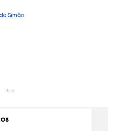
da Simão
Next
nos