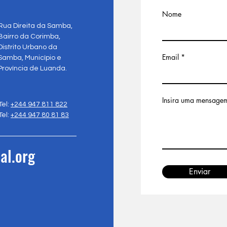
Nome
Rua Direita da Samba,
Bairro da Corimba,
Distrito Urbano da
Email
Samba, Município e
Província de Luanda.
Insira uma mensage
Tel:
+244 947 811 822
Tel:
+244 947 80 81 83
al.org
Enviar