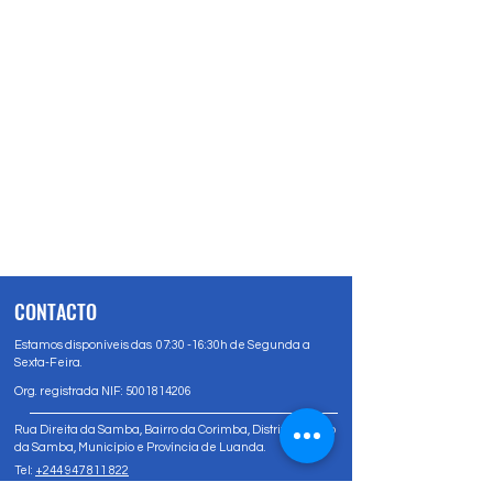
CONTACTO
Estamos disponíveis das 07:30 -16:30h de Segunda a
Sexta-Feira.
Org. registrada NIF:
5001814206
Rua Direita da Samba, Bairro da Corimba, Distrito Urbano
da Samba, Município e Província de Luanda.
Tel:
+244 947 811 822
Tel:
+244 947 80 81 83