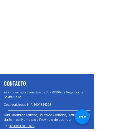
CONTACTO
Estamos disponíveis das 07:30 -16:30h de Segunda a
Sexta-Feira.
Org. registrada NIF:
5001814206
Rua Direita da Samba, Bairro da Corimba, Distrito Urbano
da Samba, Município e Província de Luanda.
Tel:
+244 947 811 822
Tel:
+244 947 80 81 83