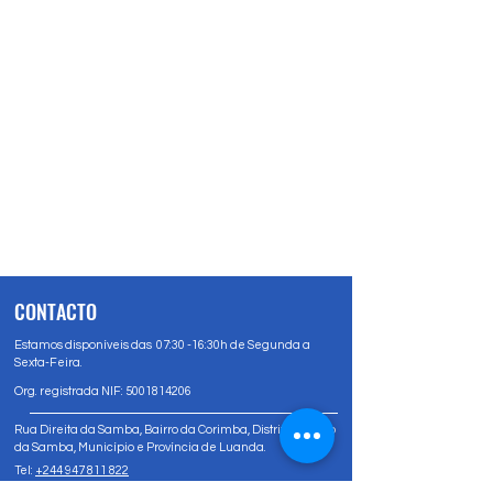
CONTACTO
Estamos disponíveis das 07:30 -16:30h de Segunda a
Sexta-Feira.
Org. registrada NIF:
5001814206
Rua Direita da Samba, Bairro da Corimba, Distrito Urbano
da Samba, Município e Província de Luanda.
Tel:
+244 947 811 822
Tel:
+244 947 80 81 83