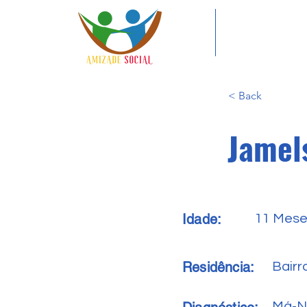
< Back
Jamel
Idade:
11 Mes
Residência:
Bairr
Má-N