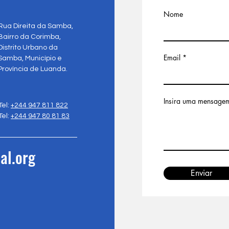
Nome
Rua Direita da Samba,
Bairro da Corimba,
Distrito Urbano da
Email
Samba, Município e
Província de Luanda.
Insira uma mensage
Tel:
+244 947 811 822
Tel:
+244 947 80 81 83
al.org
Enviar