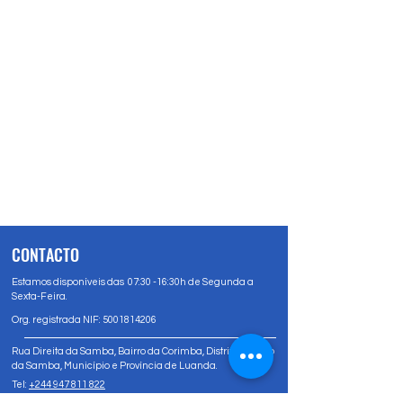
CONTACTO
Estamos disponíveis das 07:30 -16:30h de Segunda a
Sexta-Feira.
Org. registrada NIF:
5001814206
Rua Direita da Samba, Bairro da Corimba, Distrito Urbano
da Samba, Município e Província de Luanda.
Tel:
+244 947 811 822
Tel:
+244 947 80 81 83