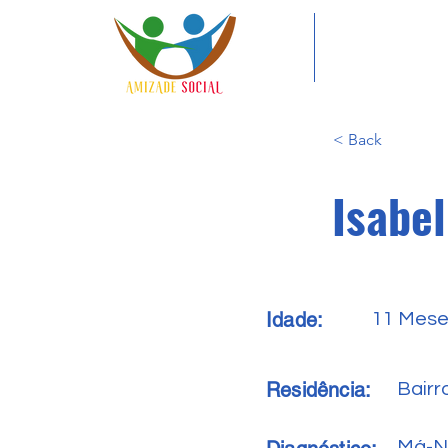
< Back
Isabe
Idade:
11 Mes
Residência:
Bairr
Má-N