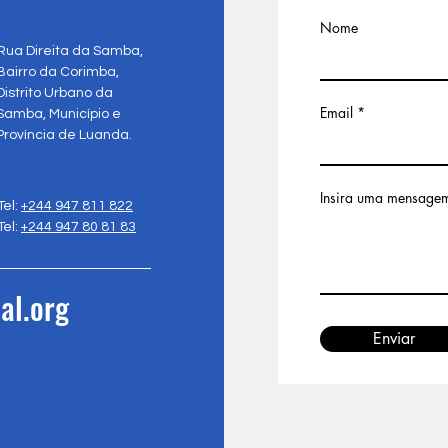
Nome
Rua Direita da Samba,
Bairro da Corimba,
Distrito Urbano da
Email
Samba, Município e
Província de Luanda.
Insira uma mensage
Tel:
+244 947 811 822
Tel:
+244 947 80 81 83
al.org
Enviar