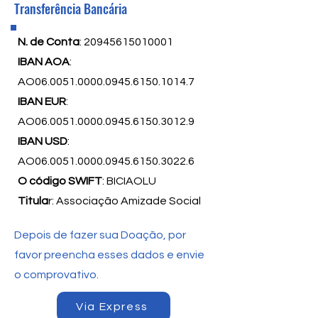
Transferência Bancária
N. de Conta
:
20945615010001
IBAN AOA
:
AO06.0051.0000.0945.6150.1014.7
IBAN EUR
:
AO06.0051.0000.0945.6150.3012.9
IBAN USD
:
AO06.0051.0000.0945.6150.3022.6
O código SWIFT
: BICIAOLU
Titula
r: Associação Amizade Social
Depois de fazer sua Doação, por
favor preencha esses dados e envie
o comprovativo.
Via Express