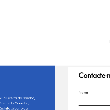
Contacte-
Nome
Rua Direita da Samba,
Bairro da Corimba,
Distrito Urbano da