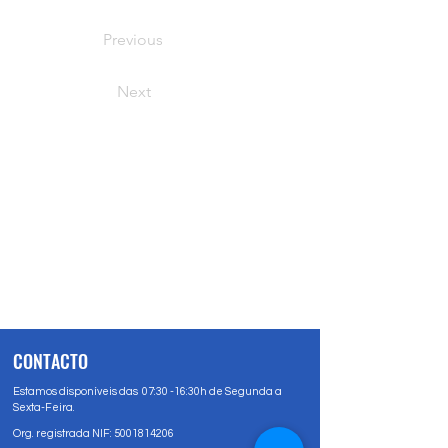
Previous
Next
CONTACTO
Estamos disponíveis das 07:30 -16:30h de Segunda a
Sexta-Feira.
Org. registrada NIF:
5001814206