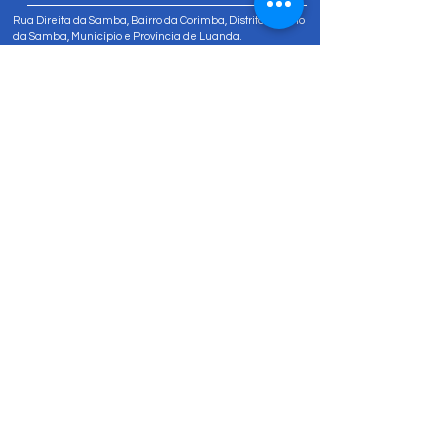
Rua Direita da Samba, Bairro da Corimba, Distrito Urbano
da Samba, Município e Província de Luanda.
Tel:
+244 947 811 822
Tel:
+244 947 80 81 83
info@amizadesocial.org
Contacte-nos
Nome
Sobrenome
Email
Insira uma mensagem
Enviar