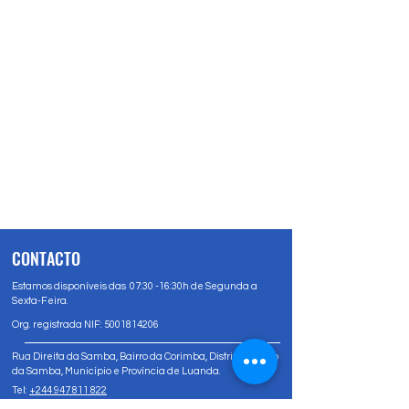
CONTACTO
Estamos disponíveis das 07:30 -16:30h de Segunda a
Sexta-Feira.
Org. registrada NIF:
5001814206
Rua Direita da Samba, Bairro da Corimba, Distrito Urbano
da Samba, Município e Província de Luanda.
Tel:
+244 947 811 822
Tel:
+244 947 80 81 83