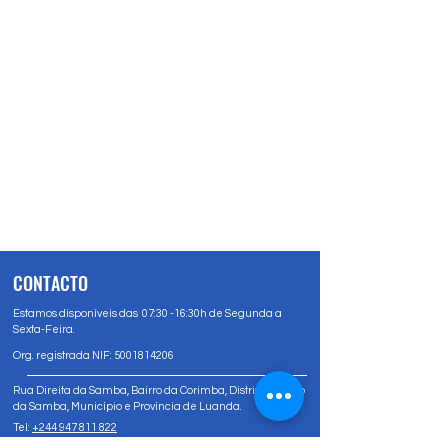
CONTACTO
Estamos disponíveis das 07:30 -16:30h de Segunda a
Sexta-Feira.
Org. registrada NIF:
5001814206
Rua Direita da Samba, Bairro da Corimba, Distrito Urbano
da Samba, Município e Província de Luanda.
Tel:
+244 947 811 822
Tel:
+244 947 80 81 83